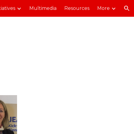
tiatives
Multimedia
Resources
More
ion