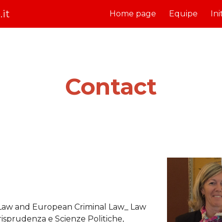
it
Home page
Equipe
Ini
ip to main content
Skip to navigat
Contact
 Law and
European Criminal Law
_
Law
sprudenza e Scienze Politiche,